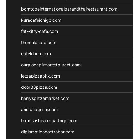
borntobeinternationalbarandthairestaurant.com
kuracafeichigo.com
fat-kitty-cafe.com
themelocafe.com
cafekkinn.com
ourplacepizzarestaurant.com
jetzapizzaphx.com
door38pizza.com
harryspizzamarket.com
anstunagrillnj.com
tomosushisakebartogo.com
diplomaticogastrobar.com