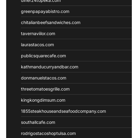
diner24topeka.com
greenpapayabistro.com
chitalianbeefsandwiches.com
tavernaviilor.com
laurastacos.com
publicsquarecafe.com
kathmanducurryandbar.com
donmanuelstacos.com
threetomatoesgrille.com
kingkongdimsum.com
1855steakhouseandseafoodcompany.com
southallcafe.com
rodrigostacoshoptulsa.com