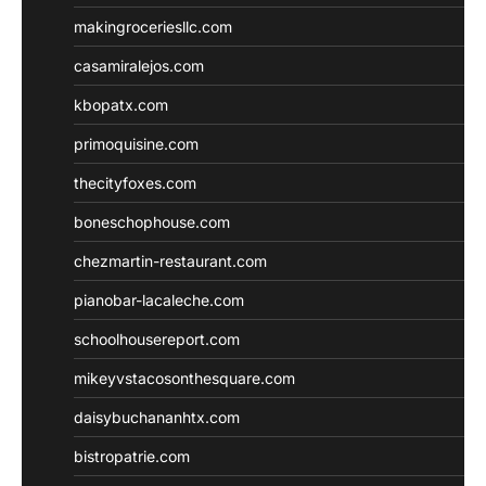
makingroceriesllc.com
casamiralejos.com
kbopatx.com
primoquisine.com
thecityfoxes.com
boneschophouse.com
chezmartin-restaurant.com
pianobar-lacaleche.com
schoolhousereport.com
mikeyvstacosonthesquare.com
daisybuchananhtx.com
bistropatrie.com