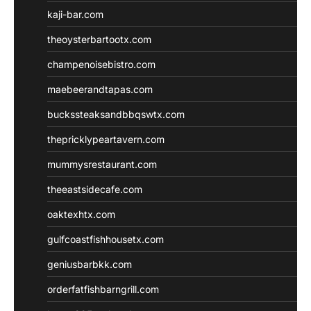
kaji-bar.com
theoysterbartootx.com
champenoisebistro.com
maebeerandtapas.com
buckssteaksandbbqswtx.com
thepricklypeartavern.com
mummysrestaurant.com
theeastsidecafe.com
oaktexhtx.com
gulfcoastfishhousetx.com
geniusbarbkk.com
orderfatfishbarngrill.com