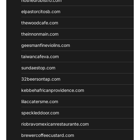
nosheurobistro.com
elpastorcitosb.com
thewoodcafe.com
theinnonmain.com
geesmanfineviolins.com
taiwancafeva.com
sundaestop.com
32beersontap.com
kebbehafricanprovidence.com
lilaccatersme.com
speckleddoor.com
riobravomexicanrestaurante.com
brewercoffeecustard.com