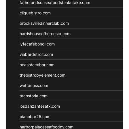
fatherandsonseafoodsteakntake.com
cliquebistro.com
brooksvilledinnerclub.com
harrishouseofheroestx.com
lyfecafebondi.com
viabardetroit.com
ocasotacobar.com
thebistrobyelement.com
wettacoss.com
tacostoria.com
losdanzantesatx.com
pianobar25.com
harborpalaceseafoodnv.com