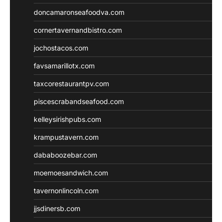
doncamaronseafoodva.com
cornertavernandbistro.com
jochostacos.com
favsamarillotx.com
taxcorestaurantpv.com
piscescrabandseafood.com
kelleysirishpubs.com
krampustavern.com
dababoozebar.com
moemoesandwich.com
tavernonlincoln.com
jjsdinersb.com