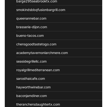
barge295seabrooktx.com
smokindsbbqfusionbargrill.com
queenannebar.com
brasserie-dijon.com
bueno-tacos.com
chensgoodtastetogo.com
academytavernonlarchmere.com
seasidegrillellc.com
royalgrillmediterranean.com
sarosthaicafe.com
hayworthwinebar.com
baconjamdiner.com
theranchersdaughtertx.com